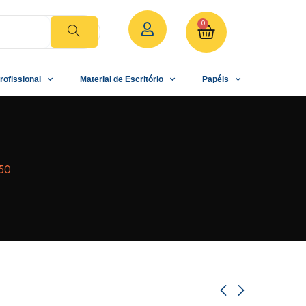
0
rofissional
Material de Escritório
Papéis
50