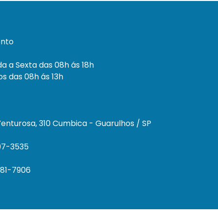
nto
a a Sexta das 08h ás 18h
s das 08h ás 13h
enturosa, 310 Cumbica - Guarulhos / SP
297-3535
681-7906