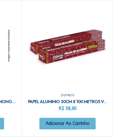
OUTROS
SACO HAMBURGUER CARDOSO MONO C/500
PAPEL ALUMINIO 30CM X 100 METROS VABENE
R$
58,90
Adicionar Ao Carrinho