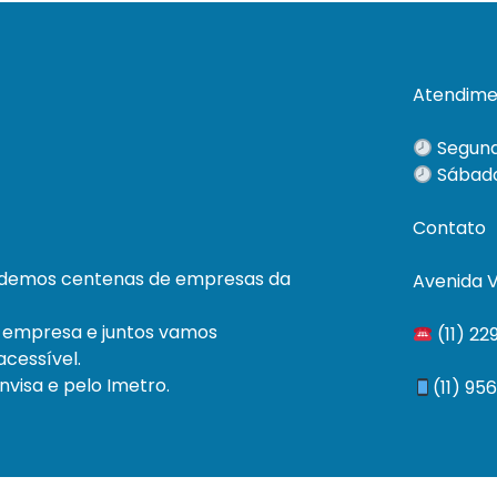
Atendime
Segund
Sábado
Contato
ndemos centenas de empresas da
Avenida V
 empresa e juntos vamos
(11) 2
cessível.
visa e pelo Imetro.
(11) 95