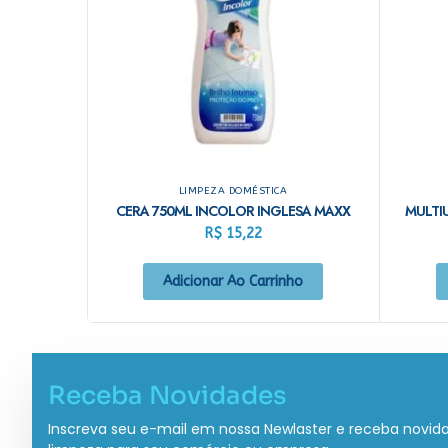
LIMPEZA DOMÉSTICA
CERA 750ML INCOLOR INGLESA MAXX
MULTI
R$
15,22
Adicionar Ao Carrinho
Receba Novidades
Inscreva seu e-mail em nossa Newlaster e receba novid