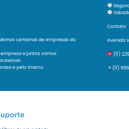
Segund
Sábado
Contato
ndemos centenas de empresas da
Avenida V
 empresa e juntos vamos
(11) 2
cessível.
visa e pelo Imetro.
(11) 95
Suporte