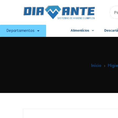
Departamentos
Alimentícios
Descartá
Início
Higi