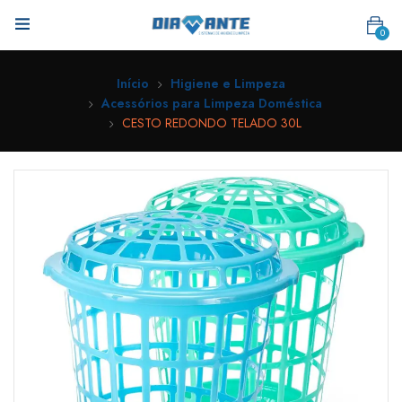
0
Início
Higiene e Limpeza
Acessórios para Limpeza Doméstica
CESTO REDONDO TELADO 30L