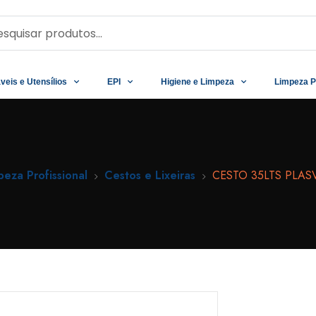
veis e Utensílios
EPI
Higiene e Limpeza
Limpeza P
peza Profissional
Cestos e Lixeiras
CESTO 35LTS PLASV