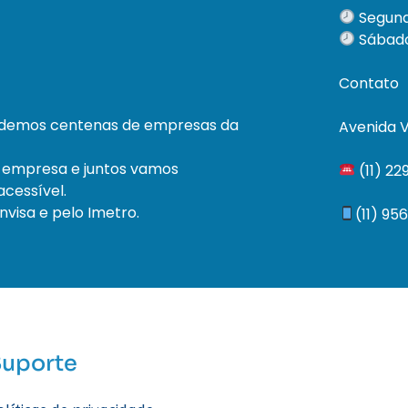
Segund
Sábado
Contato
ndemos centenas de empresas da
Avenida V
 empresa e juntos vamos
(11) 2
cessível.
visa e pelo Imetro.
(11) 95
Suporte