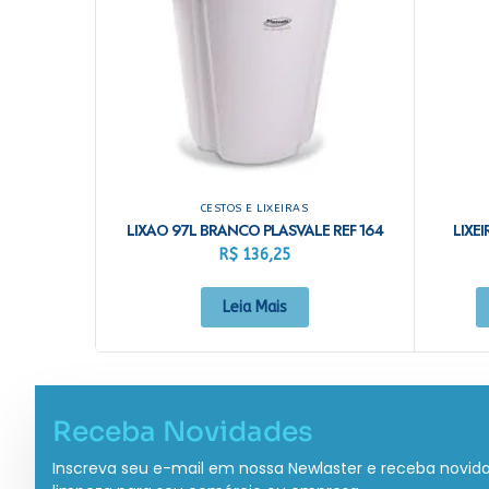
CESTOS E LIXEIRAS
LIXAO 97L BRANCO PLASVALE REF 164
LIXE
R$
136,25
Leia Mais
Receba Novidades
Inscreva seu e-mail em nossa Newlaster e receba novid