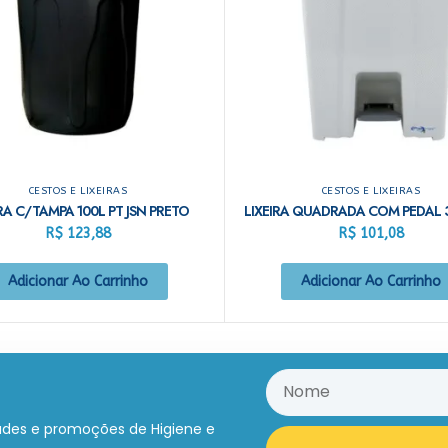
CESTOS E LIXEIRAS
CESTOS E LIXEIRAS
IRA C/TAMPA 100L PT JSN PRETO
R$
123,88
R$
101,08
Adicionar Ao Carrinho
Adicionar Ao Carrinho
ades e promoções de Higiene e