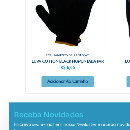
EQUIPAMENTO DE PROTEÇÃO
LUVA COTTON BLACK PIGMENTADA PAR
LU
R$
6,65
Adicionar Ao Carrinho
Receba Novidades
Inscreva seu e-mail em nossa Newlaster e receba novid