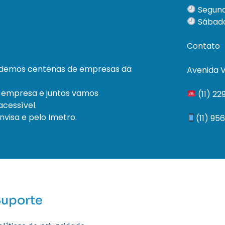
Segund
Sábado
Contato
ndemos centenas de empresas da
Avenida V
 empresa e juntos vamos
(11) 2
cessível.
visa e pelo Imetro.
(11) 95
Suporte