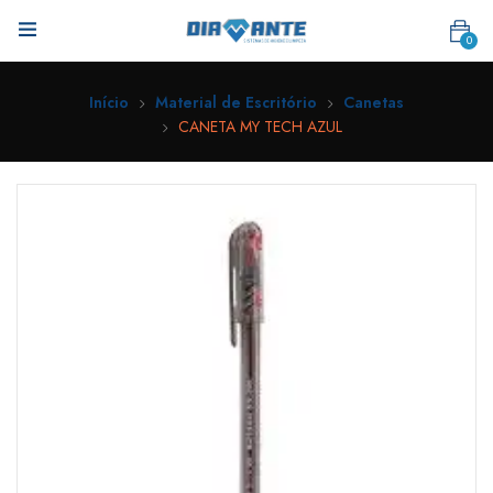
0
Início
Material de Escritório
Canetas
CANETA MY TECH AZUL