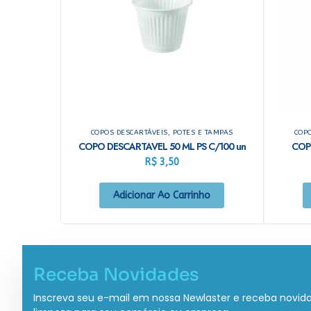
COPOS DESCARTÁVEIS, POTES E TAMPAS
COPO
COPO DESCARTAVEL 50 ML PS C/100 un
COP
R$
3,50
Adicionar Ao Carrinho
Receba Novidades
Inscreva seu e-mail em nossa Newlaster e receba novid