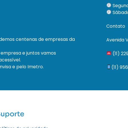
Segund
Sábado
Contato
ndemos centenas de empresas da
Avenida V
 empresa e juntos vamos
(11) 2
cessível.
visa e pelo Imetro.
(11) 95
Suporte