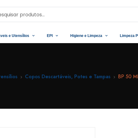
veis e Utensílios
EPI
Higiene e Limpeza
Limpeza P
ensílios
Copos Descartáveis, Potes e Tampas
BP 50 M