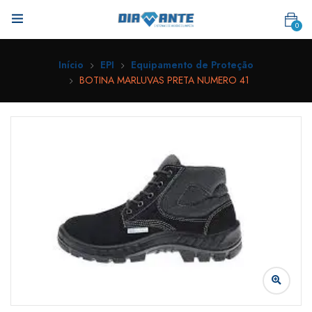
0
Início
EPI
Equipamento de Proteção
BOTINA MARLUVAS PRETA NUMERO 41