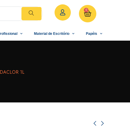
0
rofissional
Material de Escritório
Papéis
 DACLOR 1L