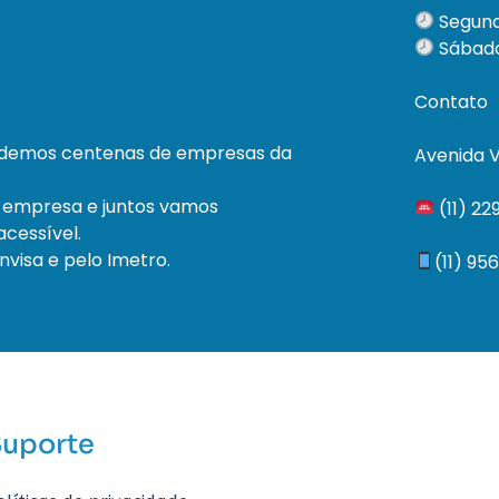
Segund
Sábado
Contato
ndemos centenas de empresas da
Avenida V
 empresa e juntos vamos
(11) 2
cessível.
visa e pelo Imetro.
(11) 95
Suporte