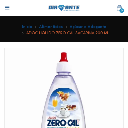
0
Início
Alimentícios
Açúcar e Adoçante
ADOC LIQUIDO ZERO CAL SACARINA 200 ML