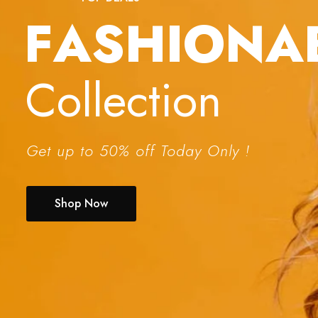
F
A
S
H
I
O
N
A
Collection
Get up to 50% off Today Only !
Shop Now