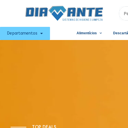
Departamentos
Alimentícios
Descartá
T
O
P
D
E
A
L
S