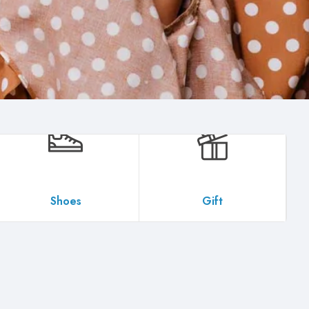
Shoes
Gift