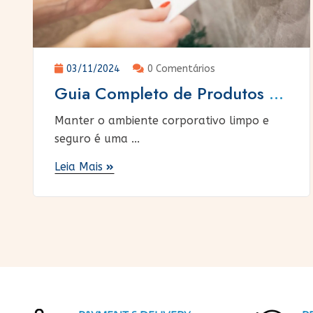
03/11/2024
0 Comentários
Guia Completo de Produtos de
Higiene para Empresas:
Manter o ambiente corporativo limpo e
Soluções Eficazes para Manter
seguro é uma ...
a Limpeza e Saúde do
Leia Mais
Ambiente Corporativo