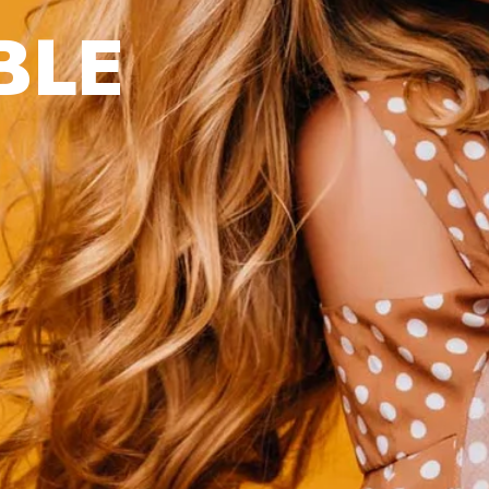
B
L
E